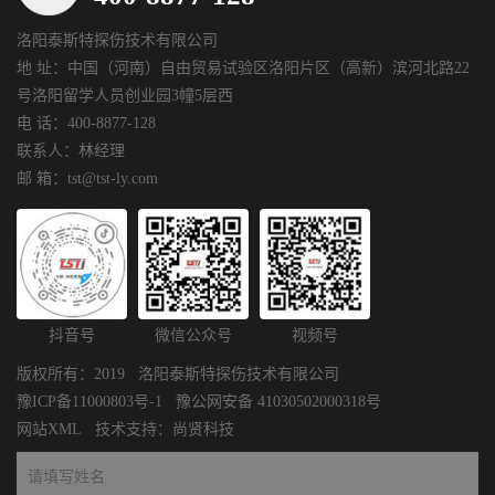
洛阳泰斯特探伤技术有限公司
地 址：中国（河南）自由贸易试验区洛阳片区（高新）滨河北路22
号洛阳留学人员创业园3幢5层西
电 话：400-8877-128
联系人：林经理
邮 箱：tst@tst-ly.com
抖音号
微信公众号
视频号
版权所有：2019 洛阳泰斯特探伤技术有限公司
豫ICP备11000803号-1
豫公网安备 41030502000318号
网站XML
技术支持：
尚贤科技