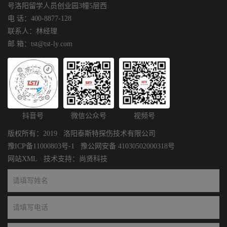
号洛阳留学人员创业园3幢5层西
电 话：400-8877-128
联系人：林经理
邮 箱：tst@tst-ly.com
抖音号
微信公众号
视频号
版权所有：2019 洛阳泰斯特探伤技术有限公司
豫ICP备11000803号-1
豫公网安备 41030502000318号
网站XML
技术支持：
尚贤科技