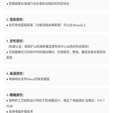
● 依据国家标准或行业标准给出相应的判定结论
2. 宽距探伤：
● 信号有效提取距离（与被测钢丝绳表面）可以达30mm以上
3. 定性探伤：
（权威认证：国家矿山机械质量监督检验中心出具的检验报告）
● 可依据模式识别软件判别钢丝绳内、外部疲劳、锈蚀、磨损及断丝等损伤
类型
4. 高速探伤：
● 电磁响应支持30m/s的探测速度
5. 精确探伤：
● 独特的工艺结构设计和抗干扰电路设计，保证了电磁感应 信噪比：S/N＞
85dB
● 采用电磁补偿技术