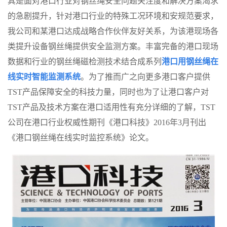
其是面对港口行业对钢丝绳安全问题关注度和解决方案渴求
的急剧提升，针对港口行业的特殊工况环境和安规范要求，
我公司和某港口达成战略合作伙伴友好关系，为该港现场各
类提升设备钢丝绳提供安全监测方案。丰富完备的港口现场
数据和行业的钢丝绳磁检测技术结合成系列
港口用钢丝绳在
线实时智能监测系统
。为了推而广之向更多港口客户提供
TST
产品保障安全的科技力量，同时也为了让港口客户对
TST
产品及技术方案在港口适用性有充分详细的了解，
TST
公司在港口行业权威性期刊《港口科技》
2016
年
3
月刊出
《港口钢丝绳在线实时监控系统》论文。