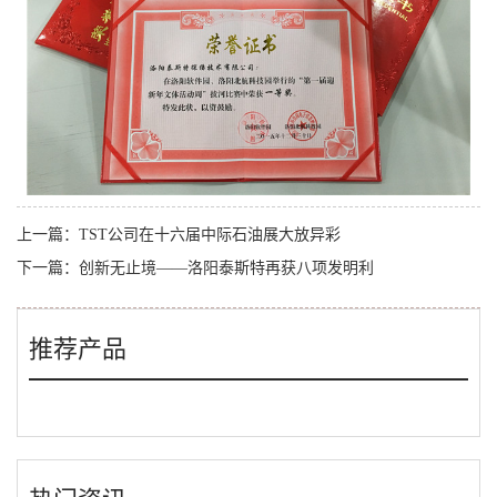
上一篇：
TST公司在十六届中际石油展大放异彩
下一篇：
创新无止境——洛阳泰斯特再获八项发明利
推荐产品