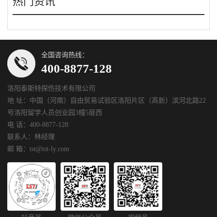
热门资讯
全国咨询热线：
400-8877-128
洛阳泰斯特探伤技术有限公司
地 址：中国（河南）自由贸易试验区洛阳片区（高新）滨河北路22
号洛阳留学人员创业园3幢5层西
电 话：400-8877-128
联系人：林经理
邮 箱：tst@tst-ly.com