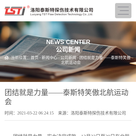
NEWS CENTER
公司新闻
当前位置：
首页
-
新闻中心
-
公司新闻
- 团结就是力量——泰斯特笑傲
北航运动会
团结就是力量——泰斯特笑傲北航运动
会
时间：2021-03-22 06:24:15
来源：洛阳泰斯特探伤技术有限公司