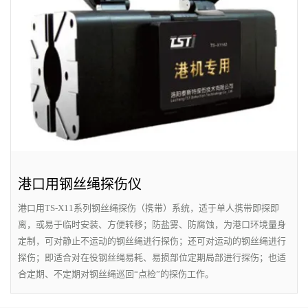
港口用钢丝绳探伤仪
港口用TS-X11系列钢丝绳探伤（携带）系统，适于单人携带即探即
离，或易于临时安装、方便转移；防盐雾、防腐蚀，为港口环境量身
定制，可对静止不运动的钢丝绳进行探伤；还可对运动的钢丝绳进行
探伤；即适合对在役钢丝绳易耗、易损部位定期局部进行探伤；也适
合定期、不定期对钢丝绳巡回“点检”的探伤工作。