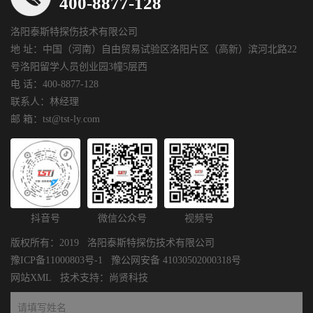
400-8877-128
洛阳泰斯特探伤技术有限公司
地 址：中国（河南）自由贸易试验区洛阳片区（高新）滨河北路22
号洛阳留学人员创业园3幢5层西
电 话：400-8877-128
联系人：林经理
邮 箱：tst@tst-ly.com
抖音号
微信公众号
视频号
版权所有：2019 洛阳泰斯特探伤技术有限公司
豫ICP备11000803号-1
豫公网安备 41030502000318号
网站XML
技术支持：
尚贤科技