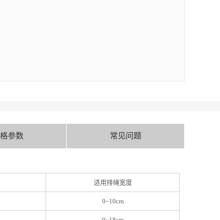
格参数
常见问题
适用排绳宽度
0~10cm
0~18cm