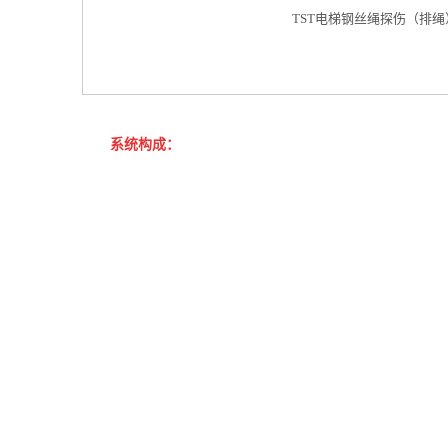
TST
电梯钢丝绳探伤（排绳）
系统构成：