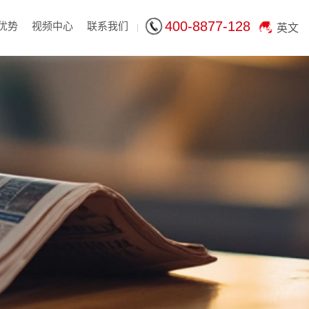
400-8877-128
优势
视频中心
联系我们
英文