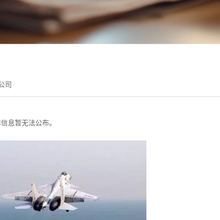
公司
体信息暂无法公布。