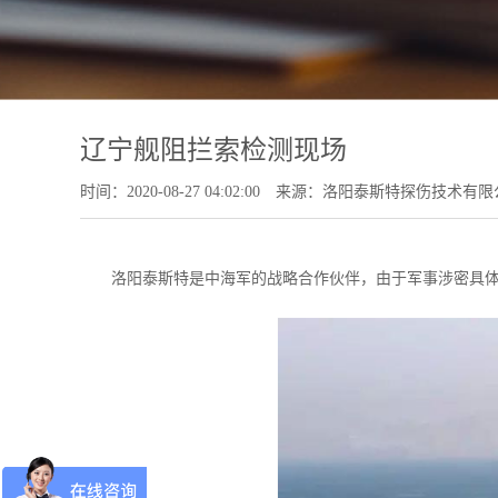
辽宁舰阻拦索检测现场
时间：2020-08-27 04:02:00
来源：洛阳泰斯特探伤技术有限
洛阳泰斯特是中海军的战略合作伙伴，由
于军事涉密具