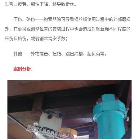
生弯曲疲劳，韧性下降，终导致断丝。
压伤、硌伤——抱索器除可导致钢丝绳使用过程中的外部磨损
外，在更换或调整位置的安装过程中也会造成对钢丝绳不同程度的
压伤及硌伤，减弱钢丝绳安系数；
其他——外物撞击、扭结、跳出绳槽、超负荷等。
案例分析：