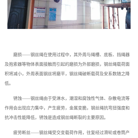
磨损——钢丝绳在使用过程中，其外周与绳槽、底板、挡绳器
及抱索器等物体表面接触而引起的磨损为外部磨损，钢丝绳载荷面
积将减小，外周表面钢丝将磨平，钢丝绳破断载荷及安系数随之降
低。
锈蚀——钢丝绳由于受淋水，潮湿和腐蚀性气体、杂散电流等
作用会出现应力集中，产生疲劳，金属变脆，钢丝绳抗弯扭强度和
抗冲击性能降低，锈蚀是造成钢丝绳断裂的主要原因。
疲劳断丝——钢丝绳受交变载荷作用，往复经过滑轮或卷筒产