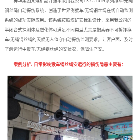
神华集团某煤矿副井猴车采用我公司
TS-G2101H
系列猴车
/
无绳
钢丝绳自动探伤系统，创造了世界例猴车
/
无绳钢丝绳在线自动监测
系统的成功实际应用。该系统按照煤矿安标准设计，采用我公司的
半闭合式探测体及磁化体可满足不同类型尤其是抱索器不可拆卸猴
车
/
无绳钢丝绳的天候无人值守自动探伤监测要求，让客户面、及时
了解运行中猴车
/
无绳钢丝绳的安状况，保障生产安。
案例分析
:
日常影响猴车钢丝绳安运行的损伤隐患主要有：