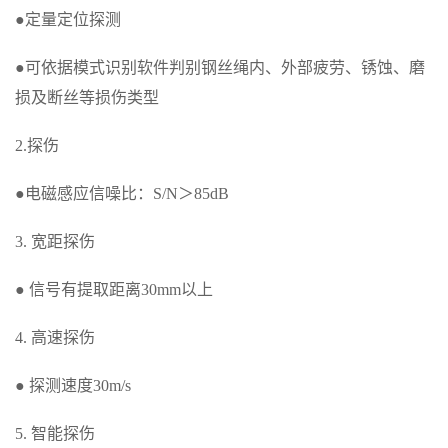
●定量定位探测
●可依据模式识别软件判别钢丝绳内、外部疲劳、锈蚀、磨
损及断丝等损伤类型
2.探伤
●电磁感应信噪比：S/N＞85dB
3. 宽距探伤
● 信号有提取距离30mm以上
4. 高速探伤
● 探测速度30m/s
5. 智能探伤