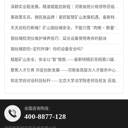
深耕实业稳发展，精准赋能启新程｜河南省统计局领导莅临泰斯特探伤调研考察
乘政策东风，铸民族品牌｜紧抓智慧矿山发展机遇，泰斯特探伤业绩稳步攀升
天天巡检仍断绳？矿山钢丝绳安全，不能只靠 “肉眼 + 数量” 硬扛
钢丝绳检测仪维护保养技巧：延长设备使用寿命的秘诀
钢丝绳损伤=定时炸弹！你的设备安全吗？
赋能矿山安全，安全以“智”致胜——泰斯特精彩亮相第23届太原煤炭展
聚焦人才引育 共促创新发展——河南省高层次人才服务中心黄亚杰书记一行莅临泰斯特开展调研
知名学府对话科技标杆——北京大学法学院老师及校友 莅临洛阳泰斯特参观指导
全国咨询热线：
400-8877-128