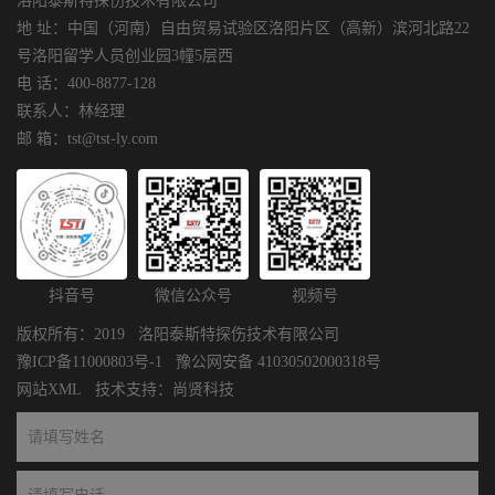
洛阳泰斯特探伤技术有限公司
地 址：中国（河南）自由贸易试验区洛阳片区（高新）滨河北路22
号洛阳留学人员创业园3幢5层西
电 话：400-8877-128
联系人：林经理
邮 箱：tst@tst-ly.com
抖音号
微信公众号
视频号
版权所有：2019 洛阳泰斯特探伤技术有限公司
豫ICP备11000803号-1
豫公网安备 41030502000318号
网站XML
技术支持：
尚贤科技