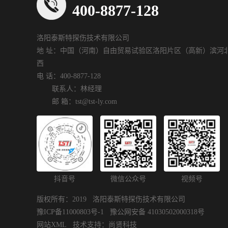
400-8877-128
洛阳泰斯特探伤技术有限公司
地 址：中国（河南）自由贸易试验区洛阳片区（高新）滨河北
西
电 话：400-8877-128
联系人：林经理
邮 箱：tst@tst-ly.com
抖音号
微信公众号
视频号
版权所有：2019 洛阳泰斯特探伤技术有限公司
豫ICP备11000803号-1
豫公网安备 41030502000318号
网站XML
技术支持：
尚贤科技