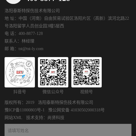
洛阳泰斯特探伤技术有限公司
地 址：中国（河南）自由贸易试验区洛阳片区（高新）滨河北路22
号洛阳留学人员创业园3幢5层西
电 话：400-8877-128
联系人：林经理
邮 箱：tst@tst-ly.com
抖音号
微信公众号
视频号
版权所有：2019 洛阳泰斯特探伤技术有限公司
豫ICP备11000803号-1
豫公网安备 41030502000318号
网站XML
技术支持：
尚贤科技