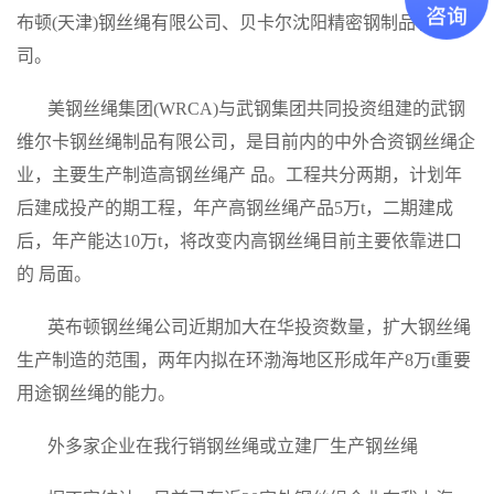
布顿
(
天津
)
钢丝绳有限公司、贝卡尔沈阳精密钢制品有限公
司。
美钢丝绳集团
(WRCA)
与武钢集团共同投资组建的武钢
维尔卡钢丝绳制品有限公司，是目前内的中外合资钢丝绳企
业，主要生产制造高钢丝绳产 品。工程共分两期，计划年
后建成投产的期工程，年产高钢丝绳产品
5
万
t
，二期建成
后，年产能达
10
万
t
，将改变内高钢丝绳目前主要依靠进口
的 局面。
英布顿钢丝绳公司近期加大在华投资数量，扩大钢丝绳
生产制造的范围，两年内拟在环渤海地区形成年产
8
万
t
重要
用途钢丝绳的能力。
外多家企业在我行销钢丝绳或立建厂生产钢丝绳