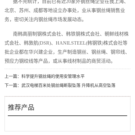
据不完统计，目前已有近
20
家外钢丝绳企业在我上海、
北京、苏州、成都等地设立办事处，业从事钢丝绳销售业
务，密切关注内钢丝绳市场发展动态。
南韩高丽制钢株式会社、韩铁钢株式会社、朝鲜线材株
式会社、韩敦航
(DSR)
、
HANILSTEEL(
韩钢铁
)
株式会社等
批企业都在华兴建企业，生产制造钢丝、钢丝绳、钢帘线、
预应力钢绞线等产品，或从事线材制品的商贸活动。
上一篇：
科学提升钢丝绳的使用安管理水平
下一篇：
武汉电梯百米处钢丝绳断裂坠落 升降机从高空坠落
推荐产品