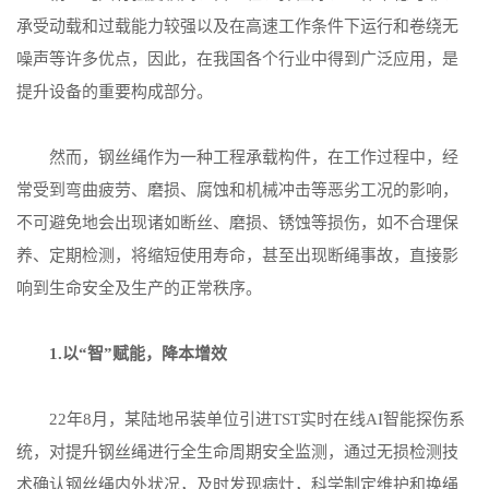
承受动载和过载能力较强以及在高速工作条件下运行和卷绕无
噪声等许多优点，因此，在我国各个行业中得到广泛应用，是
提升设备的重要构成部分。
然而，钢丝绳作为一种工程承载构件，在工作过程中，经
常受到弯曲疲劳、磨损、腐蚀和机械冲击等恶劣工况的影响，
不可避免地会出现诸如断丝、磨损、锈蚀等损伤，如不合理保
养、定期检测，将缩短使用寿命，甚至出现断绳事故，直接影
响到生命安全及生产的正常秩序。
1.以“智”赋能，降本增效
22年8月，某陆地吊装单位引进TST实时在线AI智能探伤系
统，对提升钢丝绳进行全生命周期安全监测，通过无损检测技
术确认钢丝绳内外状况，及时发现病灶，科学制定维护和换绳