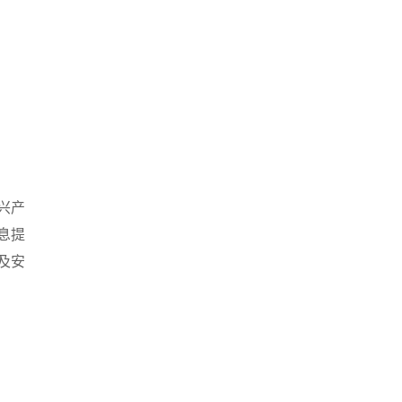
兴产
息提
及安