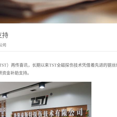
支持
公司
ST）再传喜讯，长期以来TST全磁探伤技术凭借着先进的钢丝
研资金补助支持。