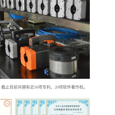
利，截止目前共拥有近50项专利，20项软件著作权。