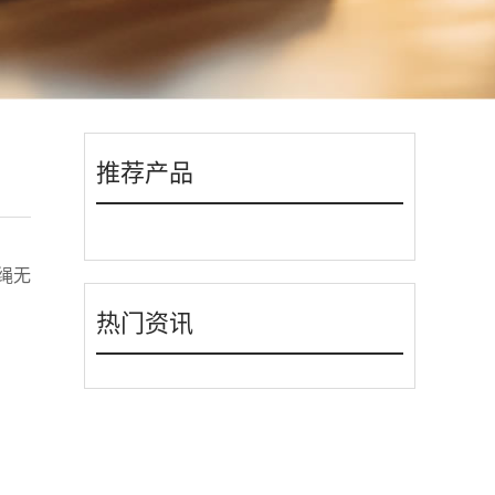
推荐产品
绳无
热门资讯