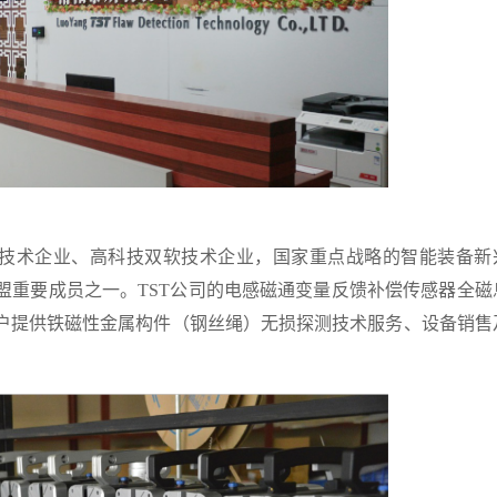
高新技术企业、高科技双软技术企业，国家重点战略的智能装备新
盟重要成员之一。TST公司的电感磁通变量反馈补偿传感器全磁
户提供铁磁性金属构件（钢丝绳）无损探测技术服务、设备销售