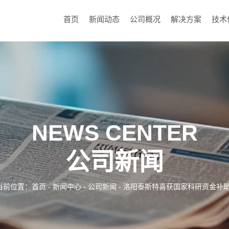
首页
新闻动态
公司概况
解决方案
技术
NEWS CENTER
公司新闻
当前位置：
首页
-
新闻中心
-
公司新闻
- 洛阳泰斯特喜获国家科研资金补