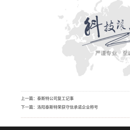
上一篇：
泰斯特公司复工记事
下一篇：
洛阳泰斯特荣获守信承诺企业称号