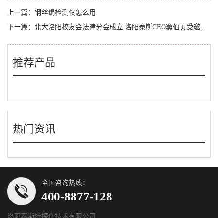
上一篇：
钢丝绳检测仪怎么用
下一篇：
北大洛阳校友会法律分会成立 洛阳泰斯CEO窦伯英受邀出席大会
推荐产品
热门资讯
全国咨询热线：
400-8877-128
洛阳泰斯特探伤技术有限公司