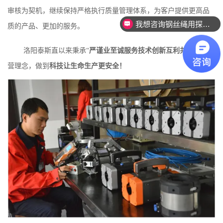
审核为契机，继续保持严格执行质量管理体系，为客户提供更高品
我想咨询钢丝绳用探伤设备。
质的产品、更加的服务。
洛阳泰斯直以来秉承“
严谨业至诚服务技术创新互利共赢
”的经
营理念，做到
科技让生命生产更安全！