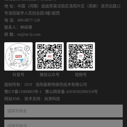
地 址：中国（河南）自由贸易试验区洛阳片区（高新）滨河北路22
号洛阳留学人员创业园3幢5层西
电 话：400-8877-128
联系人：林经理
邮 箱：tst@tst-ly.com
抖音号
微信公众号
视频号
版权所有：2019 洛阳泰斯特探伤技术有限公司
豫ICP备11000803号-1
豫公网安备 41030502000318号
网站XML
技术支持：
尚贤科技