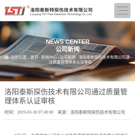
NEWS CENTER
公司新闻
当前位置：
首页
-
新闻中心
-
公司新闻
- 洛阳泰斯探伤技术有限公司通
过质量管理体系认证审核
洛阳泰斯探伤技术有限公司通过质量管
理体系认证审核
时间：2019-03-30 07:49:00
来源：洛阳泰斯特探伤技术有限公司