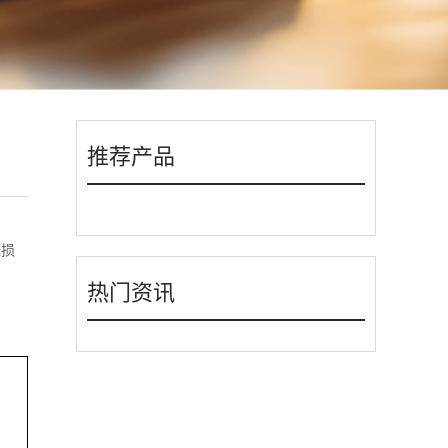
推荐产品
无损
热门资讯