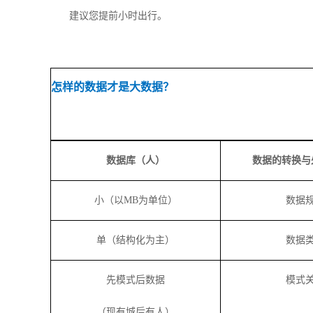
建议您提前小时出行。
怎样的数据才是大数据？
数据库（人）
数据的转换与
小（以
MB
为单位）
数据
单（结构化为主）
数据
先模式后数据
模式
（现有城后有人）