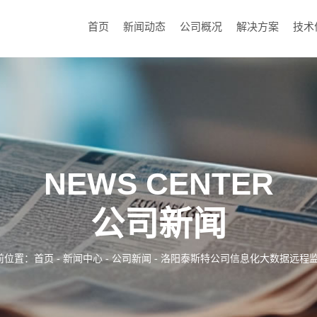
首页
新闻动态
公司概况
解决方案
技术
NEWS CENTER
公司新闻
前位置：
首页
-
新闻中心
-
公司新闻
- 洛阳泰斯特公司信息化大数据远程