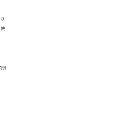
，以
的使
的魅