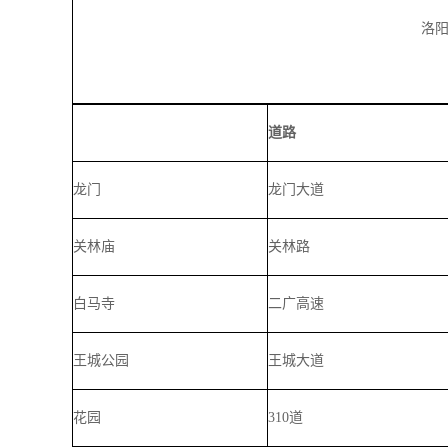
洛
道路
龙门
龙门大道
关林庙
关林路
白马寺
二广高速
王城公园
王城大道
花园
310
道