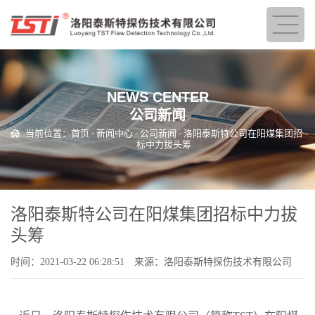
NEWS CENTER
公司新闻
当前位置：
首页
-
新闻中心
-
公司新闻
- 洛阳泰斯特公司在阳煤集团招
标中力拔头筹
洛阳泰斯特公司在阳煤集团招标中力拔
头筹
时间：2021-03-22 06:28:51
来源：洛阳泰斯特探伤技术有限公司