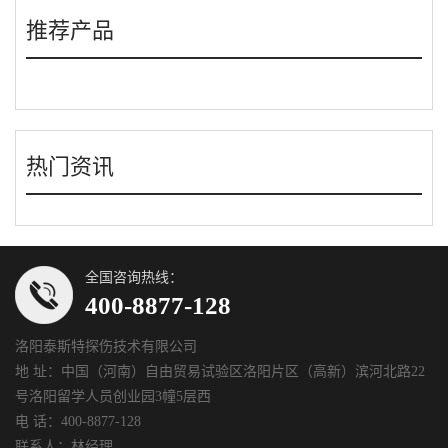
推荐产品
热门资讯
全国咨询热线：
400-8877-128
洛阳泰斯特探伤技术有限公司
地 址：中国（河南）自由贸易试验区洛阳片区（高新）滨河北路22
号洛阳留学人员创业园3幢5层西
电 话：400-8877-128
联系人：林经理