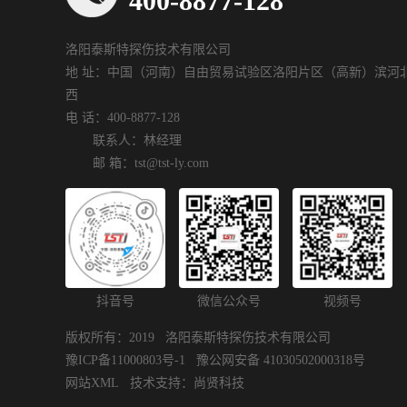
400-8877-128
洛阳泰斯特探伤技术有限公司
地 址：中国（河南）自由贸易试验区洛阳片区（高新）滨河北
西
电 话：400-8877-128
联系人：林经理
邮 箱：tst@tst-ly.com
抖音号
微信公众号
视频号
版权所有：2019 洛阳泰斯特探伤技术有限公司
豫ICP备11000803号-1
豫公网安备 41030502000318号
网站XML
技术支持：
尚贤科技