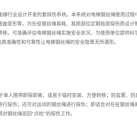
为电梯行业设计开发的套探伤系统。本系统对电梯钢丝绳使用过程
扭曲变形等，为在役钢丝绳易耗、易损部位定期局部探伤而设计
转移。可准确评估电梯钢丝绳实施安全状况，为使用单位提供科
的高准确性和可靠性让电梯钢丝绳的安全隐患无所遁形。
适于单人携带即探即离，或易于临时安装、方便转移；防盐雾、防
进行探伤；还可对运动的钢丝绳进行探伤；即适合对在役钢丝绳
对钢丝绳巡回“点检”的探伤工作。