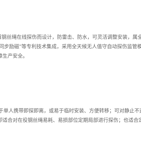
钢丝绳在线探伤而设计，防雷击、防水，可灵活调整安装，属
衡同步励磁”等专利技术集成，采用全天候无人值守自动探伤监管
障生产安全。
适于单人携带即探即离，或易于临时安装、方便转移；可对静止不
即适合对在役钢丝绳易耗、易损部位定期局部进行探伤；也适合