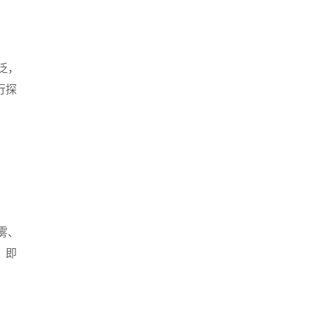
泛，
行探
雾、
；即