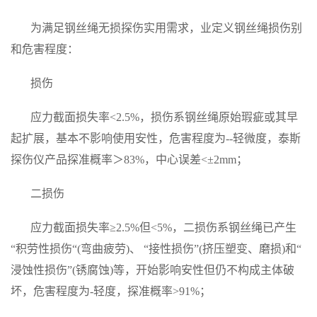
为满足钢丝绳无损探伤实用需求，业定义钢丝绳损伤别
和危害程度：
损伤
应力截面损失率
<2.5%
，损伤系钢丝绳原始瑕疵或其早
起扩展，基本不影响使用安性，危害程度为
--
轻微度，泰斯
探伤仪产品探准概率＞
83%
，中心误差
<
±
2mm
；
二损伤
应力截面损失率≥
2.5%
但
<5%
，二损伤系钢丝绳已产生
“积劳性损伤“
(
弯曲疲劳
)
、 “接性损伤”
(
挤压塑变、磨损
)
和“
浸蚀性损伤”
(
锈腐蚀
)
等，开始影响安性但仍不构成主体破
坏，危害程度为
-
轻度，探准概率
>91%
；