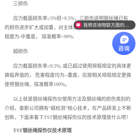
三损伤
应力截面损失率≥
5%
但
<9.5%
，三损伤说明钢丝绳已有
我想咨询物联方面的产品。
的损伤进步扩大或加重，对主体逐渐产生破坏性威胁，危害
程度为
-
中重度， 探准概率
>99%;
超损伤
应力截面损失率≥
9.5%,
或已超过使用规程规定的具体更
换临界值的， 危害程度均为
--
重度，应按相关规程规定更换
使用钢丝绳，探准概率
100%
。
以上就是钢丝绳探伤仪使用方法及钢丝绳的损伤类别的
介绍，泰斯公司拥有“磁检测”核心技术，在产品研发上不断
创新，下面来看下
TST
钢丝绳探伤仪的技术原理是什么吧！
TST
钢丝绳探伤仪技术原理