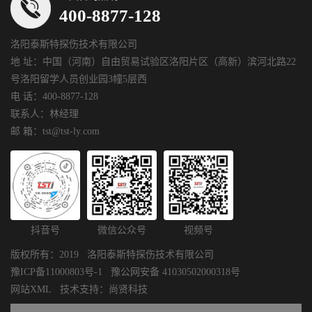
400-8877-128
洛阳泰斯特探伤技术有限公司
地 址：中国（河南）自由贸易试验区洛阳片区（高新）滨河北路22
号洛阳留学人员创业园3幢5层西
电 话：400-8877-128
联系人：林经理
邮 箱：tst@tst-ly.com
抖音号
微信公众号
视频号
版权所有：2019 洛阳泰斯特探伤技术有限公司
豫ICP备11000803号-1
豫公网安备 41030502000318号
网站XML
技术支持：
尚贤科技